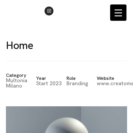
BIZ KIMIZ
NELER YAPIYORUZ
İLETIŞIM
H
o
m
e
Category
Year
Role
Website
Multonia
Start 2023
Branding
www.creatom
Milano