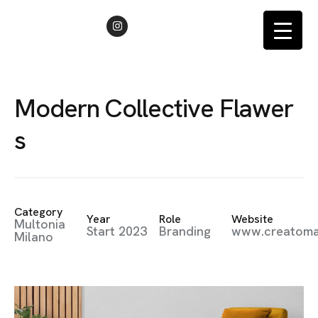
İLETIŞIM
M
o
d
e
r
n
C
o
l
l
e
c
t
i
v
e
F
l
a
w
e
r
s
Category
Year
Role
Website
Multonia
Start 2023
Branding
www.creatom
Milano