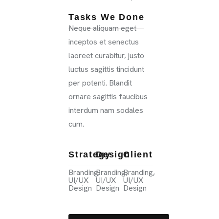
Tasks We Done
Neque aliquam eget
inceptos et senectus
laoreet curabitur, justo
luctus sagittis tincidunt
per potenti. Blandit
ornare sagittis faucibus
interdum nam sodales
cum.
Strategy
Design
Client
Branding,
Branding,
Branding,
UI/UX
UI/UX
UI/UX
Design
Design
Design